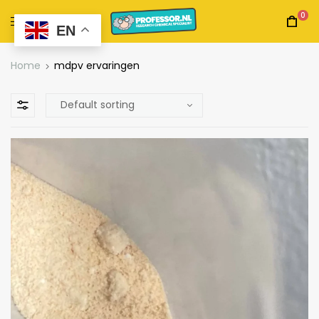
0
EN
Home
mdpv ervaringen