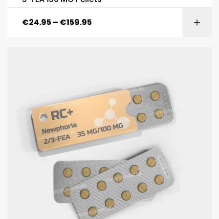
€
24.95
–
€
159.95