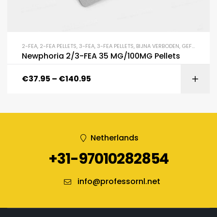
2-FEA
,
2-FEA PELLETS
,
3-FEA
,
3-FEA PELLETS
,
BIJNA VERBODEN
,
GEFLUOREERDEN
Newphoria 2/3-FEA 35 MG/100MG Pellets
€
37.95
–
€
140.95
Netherlands
+31-97010282854
info@professornl.net