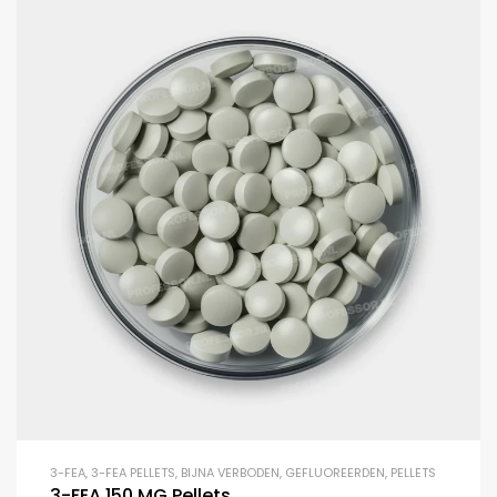
3-FEA
,
3-FEA PELLETS
,
BIJNA VERBODEN
,
GEFLUOREERDEN
,
PELLETS
3-FEA 150 MG Pellets