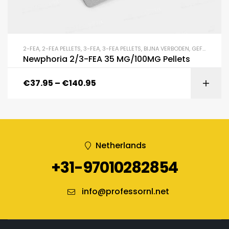
2-FEA
,
2-FEA PELLETS
,
3-FEA
,
3-FEA PELLETS
,
BIJNA VERBODEN
,
GEFLUOREERDEN
Newphoria 2/3-FEA 35 MG/100MG Pellets
€
37.95
–
€
140.95
Netherlands
+31-97010282854
info@professornl.net