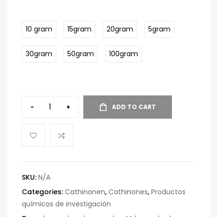
10 gram
15gram
20gram
5gram
30gram
50gram
100gram
-
+
ADD TO CART
SKU:
N/A
Categories:
Cathinonen
,
Cathinones
,
Productos
químicos de investigación