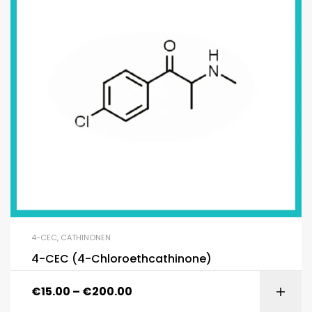
4-CEC
,
CATHINONEN
4-CEC (4-Chloroethcathinone)
€
15.00
–
€
200.00