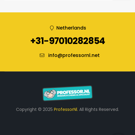
Netherlands
+31-97010282854
info@professornl.net
Copyright © 2025
ProfessorNl.
All Rights Reserved.