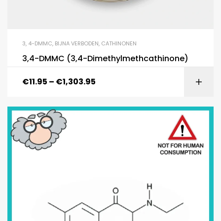
3
,
4-DMMC
,
BIJNA VERBODEN
,
CATHINONEN
3,4-DMMC (3,4-Dimethylmethcathinone)
€
11.95
–
€
1,303.95