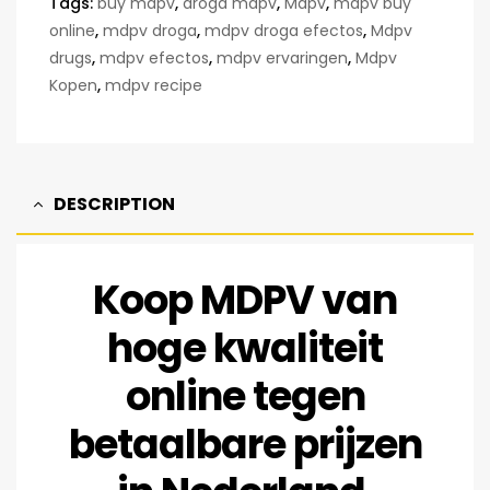
Tags:
buy mdpv
,
droga mdpv
,
Mdpv
,
mdpv buy
online
,
mdpv droga
,
mdpv droga efectos
,
Mdpv
drugs
,
mdpv efectos
,
mdpv ervaringen
,
Mdpv
Kopen
,
mdpv recipe
DESCRIPTION
Koop MDPV van
hoge kwaliteit
online tegen
betaalbare prijzen