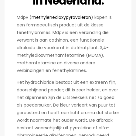
in Nederland.
Mdpv (
methylenedioxypyrovaleron
) kopen is
een farmaceutisch product uit de klasse
fenethylamines. Mdpv is een verbinding die
verwant is aan cathinon, een functionele
alkaloïde die voorkomt in de khatplant, 3,4-
methyledioxymethamfetamine (MDMA),
methamfetamine en diverse andere
verbindingen en fenethylamines.
Het hydrochloride bestaat uit een extreem fijn,
doorschijnend poeder; dit is zeer helder, en over
het algemeen zijn de uitsteeksels net zo goed
als poedersuiker. De kleur varieert van puur tot
geroosterd en heeft een licht aroma dat sterker
wordt naarmate het ouder wordt. De afbraak
bestaat waarschijnlijk uit pyrrolidine of alfa-
dibromineerde alkylfenonen, geproduceerd