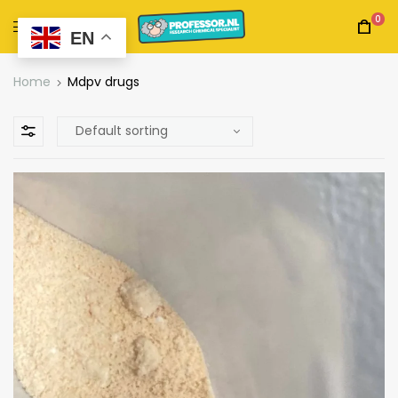
0
EN
Home
Mdpv drugs