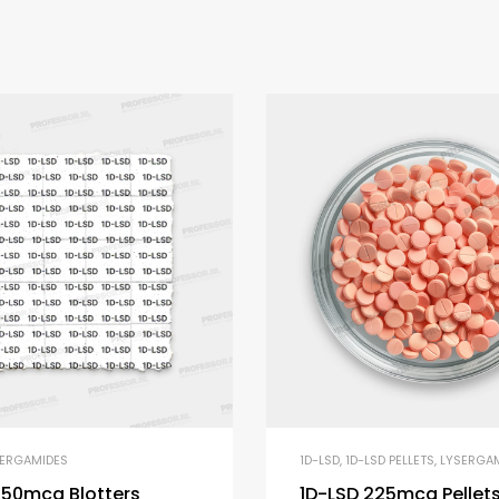
SERGAMIDES
1D-LSD
,
1D-LSD PELLETS
,
LYSERGA
150mcg Blotters
1D-LSD 225mcg Pellet