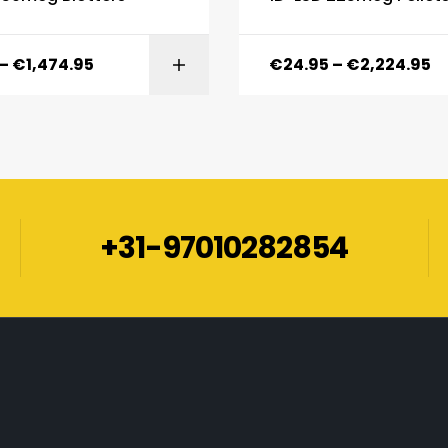
–
€
1,474.95
€
24.95
–
€
2,224.95
SELECT OPTIONS
SELECT OPTI
+31-97010282854