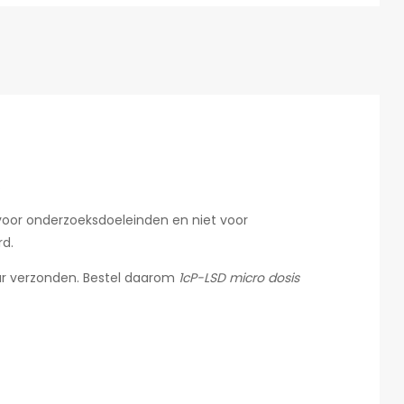
.
d voor onderzoeksdoeleinden en niet voor
rd.
 uur verzonden. Bestel daarom
1cP-LSD micro dosis