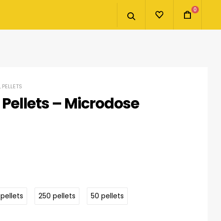
0
,
PELLETS
Pellets – Microdose
 pellets
250 pellets
50 pellets