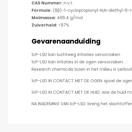
CAS Nummer:
n.v.t.
Formule:
(8β)-1-cyclopropionyl-N,N-diethyl-6-
Molmassa:
466.4 g/mol
Zuiverheid:
>97%
Gevarenaanduiding
1cP-LSD kan luchtweg irritaties veroorzaken
1cP-LSD kan irritaties in de ogen veroorzaken.
Research chemicals lozen in het milieu is verbod
1cP-LSD IN CONTACT MET DE OGEN: spoel de ogen 
1cP-LSD IN CONTACT MET DE HUID: was de huid m
NA INADEMING VAN 1cP-LSD: breng het slachtoffer 