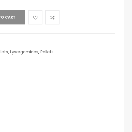
TO CART
lets
,
Lysergamides
,
Pellets