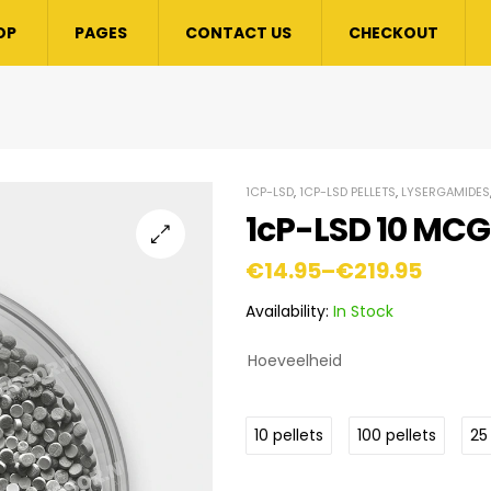
OP
PAGES
CONTACT US
CHECKOUT
1CP-LSD
,
1CP-LSD PELLETS
,
LYSERGAMIDES
1cP-LSD 10 MCG 
€
14.95
–
€
219.95
Availability:
In Stock
Hoeveelheid
10 pellets
100 pellets
25