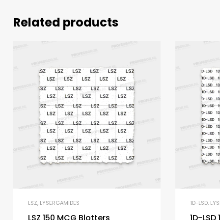
Related products
LSZ
,
LYSERGAMIDES
1D-LSD
,
LY
LSZ 150 MCG Blotters
1D-LSD 