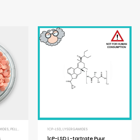
MIDES
,
PELLETS
1CP-LSD
,
LYSERGAMIDES
s
1cP-LSD L-tartrate Puur