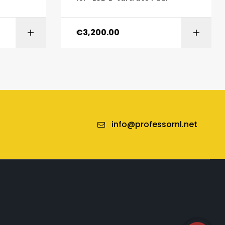
€
3,200.00
ONS
SELECT OPTIONS
info@professornl.net