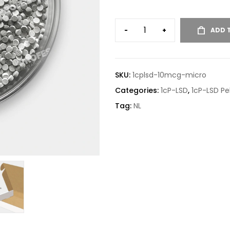
-
+
ADD 
SKU:
1cplsd-10mcg-micro
Categories:
1cP-LSD
,
1cP-LSD Pel
Tag:
NL