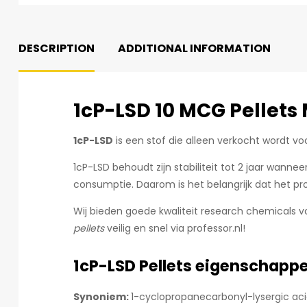
DESCRIPTION
ADDITIONAL INFORMATION
1cP-LSD 10 MCG Pellets
1cP-LSD
is een stof die alleen verkocht wordt v
1cP-LSD behoudt zijn stabiliteit tot 2 jaar wann
consumptie. Daarom is het belangrijk dat het pr
Wij bieden goede kwaliteit research chemicals vo
pellets
veilig en snel via professor.nl!
1cP-LSD Pellets
eigenschapp
Synoniem:
1-cyclopropanecarbonyl-lysergic ac