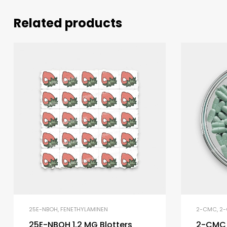
Related products
25E-NBOH
,
FENETHYLAMINEN
2-CMC
,
2-
25E-NBOH 1,2 MG Blotters
2-CMC 