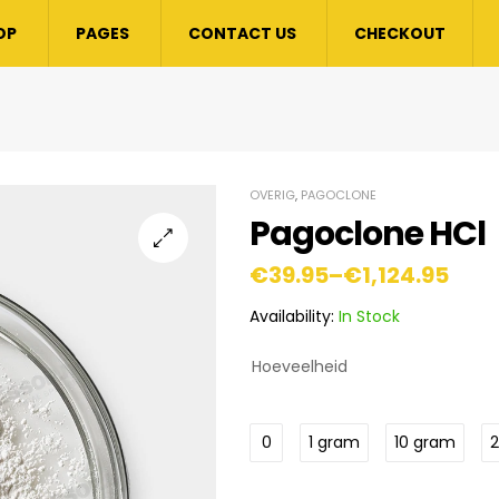
OP
PAGES
CONTACT US
CHECKOUT
OVERIG
,
PAGOCLONE
Pagoclone HCl
€
39.95
–
€
1,124.95
Availability:
In Stock
Hoeveelheid
0
1 gram
10 gram