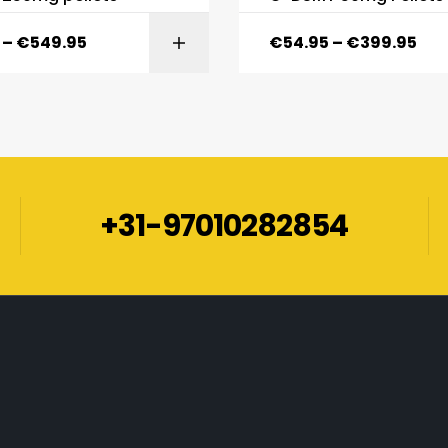
–
€
549.95
€
54.95
–
€
399.95
SELECT OPTIONS
SELECT OPTI
+31-97010282854