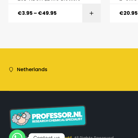
€
3.95
–
€
49.95
€
20.95
Netherlands
Contact us
Copyright © 2025
ProfessorNl.
All Rights Reserved.