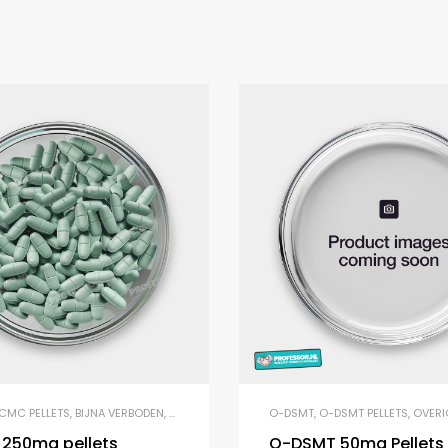
CMC PELLETS
,
BIJNA VERBODEN
,
CATHINONEN
,
PELLETS
O-DSMT
,
O-DSMT PELLETS
,
OVERI
250mg pellets
O-DSMT 50mg Pellets