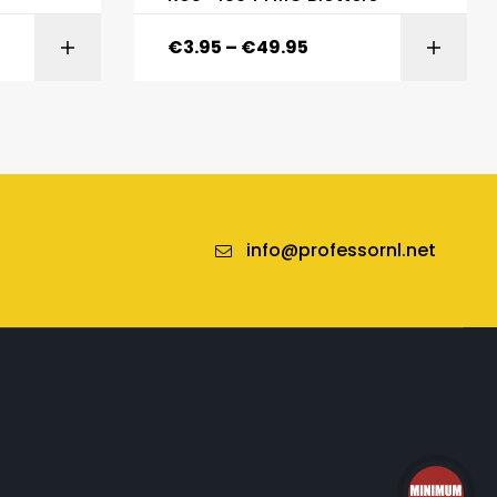
€
3.95
–
€
49.95
ONS
SELECT OPTIONS
info@professornl.net