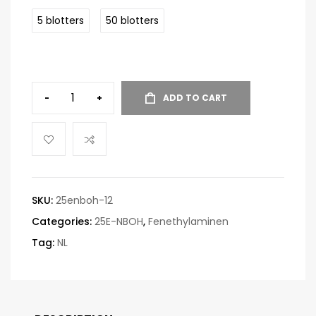
5 blotters
50 blotters
-
+
ADD TO CART
SKU:
25enboh-12
Categories:
25E-NBOH
,
Fenethylaminen
Tag:
NL