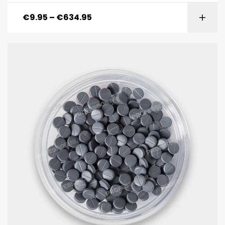
€
9.95
–
€
634.95