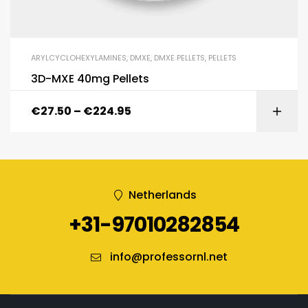
ARYLCYCLOHEXYLAMINES
,
DMXE
,
DMXE PELLETS
,
PELLETS
3D-MXE 40mg Pellets
€
27.50
–
€
224.95
Netherlands
+31-97010282854
info@professornl.net