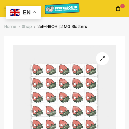
0
EN
Home
Shop
25E-NBOH 1,2 MG Blotters