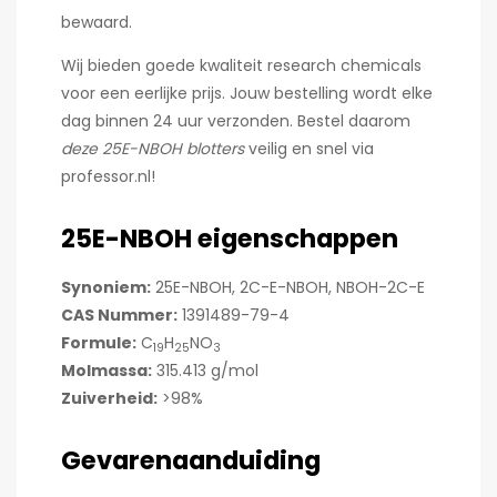
bewaard.
Wij bieden goede kwaliteit research chemicals
voor een eerlijke prijs. Jouw bestelling wordt elke
dag binnen 24 uur verzonden. Bestel daarom
deze 25E-NBOH blotters
veilig en snel via
professor.nl!
25E-NBOH eigenschappen
Synoniem:
25E-NBOH, 2C-E-NBOH, NBOH-2C-E
CAS Nummer:
1391489-79-4
Formule:
C
H
N
O
19
25
3
Molmassa:
315.413 g/mol
Zuiverheid:
>98%
Gevarenaanduiding