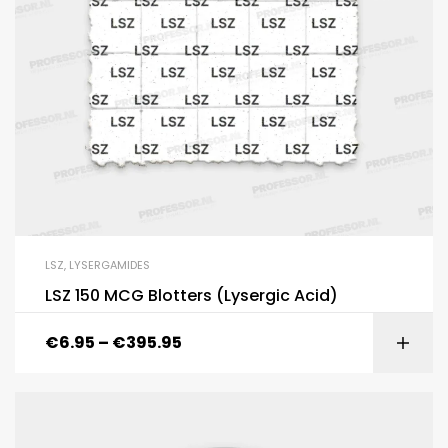
LSZ
,
LYSERGAMIDES
LSZ 150 MCG Blotters (Lysergic Acid)
€
6.95
–
€
395.95