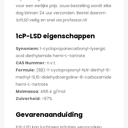
voor een eerlijke prijs. Jouw bestelling wordt elke
dag binnen 24 uur verzonden. Bestel daarom
1cPLSD
veilig en snel via professor.nl!
1cP-LSD eigenschappen
Synoniem:
1-cyclopropanecarbonyl-lysergic
acid diethylamide hemi-L-tartrate
CAS Nummer:
n.v.t.
Formule:
(8β)-1-cyclopropionyl-N,N-diethyl-6-
methyl-9,10-didehydroergoline-8-carboxamide
hemi-L-tartrate
Molmassa:
466.4 g/mol
Zuiverheid:
>97%
Gevarenaanduiding
1cP-LSD kan luchtweg irritaties veroorzaken