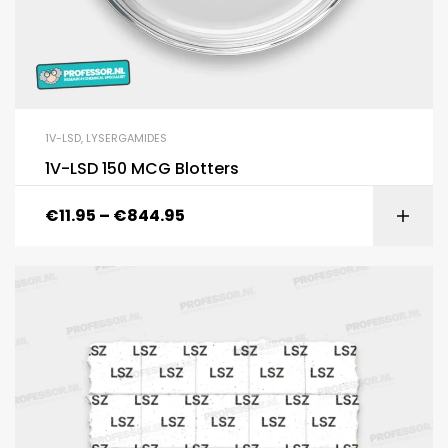
1V-LSD
,
LYSERGAMIDES
1V-LSD 150 MCG Blotters
€
11.95
–
€
844.95