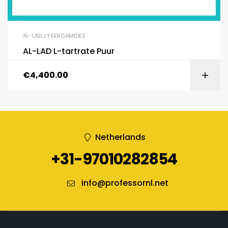
AL-LAD
,
LYSERGAMIDES
AL-LAD L-tartrate Puur
€
4,400.00
Netherlands
+31-97010282854
info@professornl.net