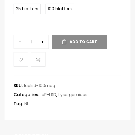
25 blotters
100 blotters
-
+
ADD TO CART
SKU:
1cplsd-100mcg
Categories:
1cP-LSD
,
Lysergamides
Tag:
NL