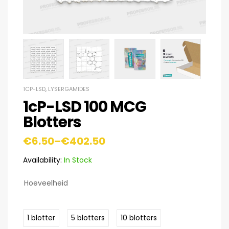
1CP-LSD
,
LYSERGAMIDES
1cP-LSD 100 MCG
Blotters
€
6.50
–
€
402.50
Availability:
In Stock
Hoeveelheid
1 blotter
5 blotters
10 blotters