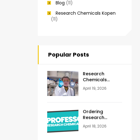
Blog
(11)
Research Chemicals Kopen
(11)
Popular Posts
Research
Chemicals
Netherlands:
April 19, 2026
Laws, Safety, and
Scientific Use
Explained (2026
Guide)
Ordering
Research
Chemicals
April 18, 2026
Online in Europe:
Legal, Safety,