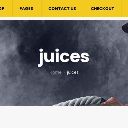
OP
PAGES
CONTACT US
CHECKOUT
juices
Home
juices