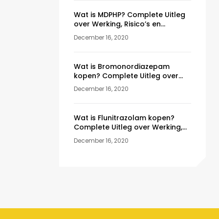
and Compliance
Guide (2026)
Wat is MDPHP? Complete Uitleg
over Werking, Risico’s en
Wettelijke Status (2026)
December 16, 2020
Wat is Bromonordiazepam
kopen? Complete Uitleg over
Werking, Risico’s en Wettelijke
December 16, 2020
Status (2026)
Wat is Flunitrazolam kopen?
Complete Uitleg over Werking,
Risico’s en Wettelijke Status
December 16, 2020
(2026)