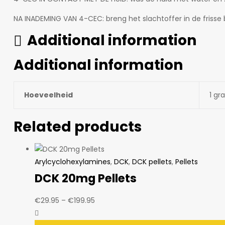
NA INADEMING VAN 4-CEC: breng het slachtoffer in de frisse
Additional information
Additional information
Hoeveelheid
1 gr
Related products
Arylcyclohexylamines
,
DCK
,
DCK pellets
,
Pellets
DCK 20mg Pellets
Price
€
29.95
–
€
199.95
range:
€29.95