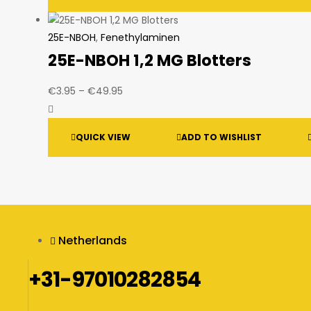
€399.95
25E-NBOH
,
Fenethylaminen
25E-NBOH 1,2 MG Blotters
Price
€
3.95
–
€
49.95
range:
€3.95
QUICK VIEW
ADD TO WISHLIST
through
€49.95
Netherlands
+31-97010282854