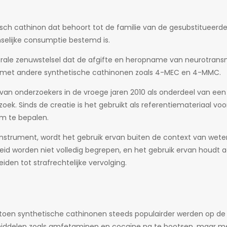
ch cathinon dat behoort tot de familie van de gesubstitueerde ca
selijke consumptie bestemd is.
trale zenuwstelsel dat de afgifte en heropname van neurotran
baar met andere synthetische cathinonen zoals 4-MEC en 4-MMC.
van onderzoekers in de vroege jaren 2010 als onderdeel van e
ek. Sinds de creatie is het gebruikt als referentiemateriaal vo
m te bepalen.
nstrument, wordt het gebruik ervan buiten de context van weten
worden niet volledig begrepen, en het gebruik ervan houdt aanzi
leiden tot strafrechtelijke vervolging.
, toen synthetische cathinonen steeds populairder werden op d
iddelen zoals amfetaminen en cocaïne na te bootsen, maar met