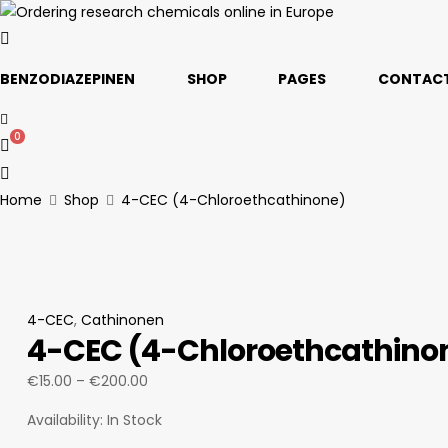
BENZODIAZEPINEN
SHOP
PAGES
CONTACT
0
Home
Shop
4-CEC (4-Chloroethcathinone)
4-CEC
,
Cathinonen
4-CEC (4-Chloroethcathino
Price
€
15.00
–
€
200.00
range:
Availability:
In Stock
€15.00