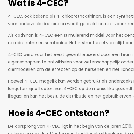
Wat is 4-CEC?
4-CEC, ook bekend als 4-chloorethcathinon, is een synthetis
voor onderzoeksdoeleinden wordt gebruikt en niet voor men
Als cathinon is 4-CEC een stimulerend middel voor het cen
noradrenaline en serotonine. Het is structureel vergelijk
4-CEC werd voor het eerst gesynthetiseerd door een team 
eigenschappen te ontwikkelen voor wetenschappelijk onderzo
diermodellen om de effecten op de hersenen en het lichaa
Hoewel 4-CEC mogelijk kan worden gebruikt als onderzoeksi
langetermijneffecten van 4-CEC op de menselijke gezondheid 
illegaal en kan het bezit, de distributie en het gebruik ervan 
Hoe is 4-CEC ontstaan?
De oorsprong van 4-CEC ligt in het begin van de jaren 2010
ontworpen om de effecten van traditionele stimulerende m