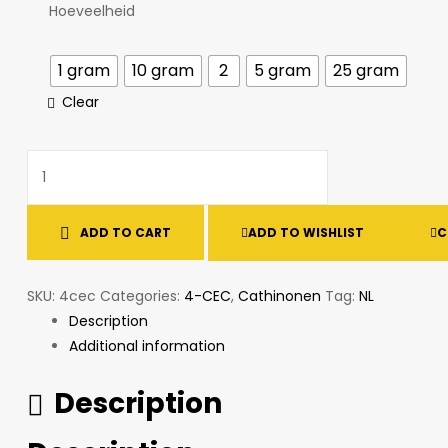
through
Hoeveelheid
€200.00
1 gram
10 gram
2
5 gram
25 gram
Clear
4-
CEC
(4-
ADD TO CART
ADD TO WISHLIST
C
Chloroethcathinone)
quantity
SKU:
4cec
Categories:
4-CEC
,
Cathinonen
Tag:
NL
Description
Additional information
Description