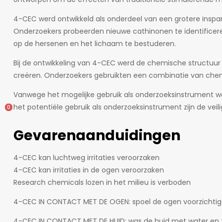
4-CEC werd ontwikkeld als onderdeel van een grotere insp
Onderzoekers probeerden nieuwe cathinonen te identificer
op de hersenen en het lichaam te bestuderen.
Bij de ontwikkeling van 4-CEC werd de chemische structuu
creëren. Onderzoekers gebruikten een combinatie van chem
Vanwege het mogelijke gebruik als onderzoeksinstrument wa
het potentiële gebruik als onderzoeksinstrument zijn de ve
0
0
Gevarenaanduidingen
4-CEC kan luchtweg irritaties veroorzaken
4-CEC kan irritaties in de ogen veroorzaken
Research chemicals lozen in het milieu is verboden
4-CEC IN CONTACT MET DE OGEN: spoel de ogen voorzichtig a
4-CEC IN CONTACT MET DE HUID: was de huid met water en 