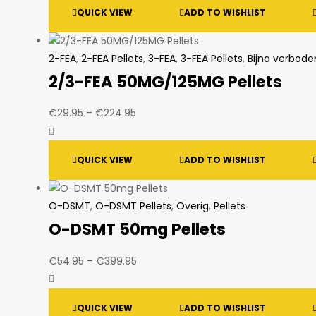
QUICK VIEW
ADD TO WISHLIST
through
€199.95
2-FEA
,
2-FEA Pellets
,
3-FEA
,
3-FEA Pellets
,
Bijna verbode
2/3-FEA 50MG/125MG Pellets
Price
€
29.95
–
€
224.95
range:
€29.95
QUICK VIEW
ADD TO WISHLIST
through
€224.95
O-DSMT
,
O-DSMT Pellets
,
Overig
,
Pellets
O-DSMT 50mg Pellets
Price
€
54.95
–
€
399.95
range:
€54.95
QUICK VIEW
ADD TO WISHLIST
through