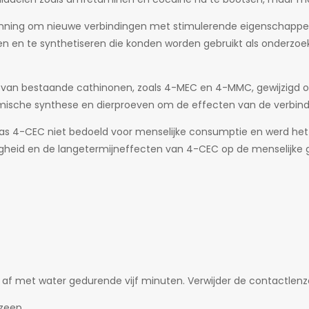
anning om nieuwe verbindingen met stimulerende eigenschappen
en en te synthetiseren die konden worden gebruikt als onderz
r van bestaande cathinonen, zoals 4-MEC en 4-MMC, gewijzigd
ische synthese en dierproeven om de effecten van de verbind
s 4-CEC niet bedoeld voor menselijke consumptie en werd het 
iligheid en de langetermijneffecten van 4-CEC op de menselijke 
f met water gedurende vijf minuten. Verwijder de contactlenze
zeep.