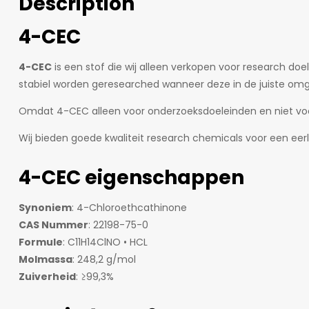
Description
4-CEC
4-CEC
is een stof die wij alleen verkopen voor research do
stabiel worden geresearched wanneer deze in de juiste om
Omdat 4-CEC alleen voor onderzoeksdoeleinden en niet voor 
Wij bieden goede kwaliteit research chemicals voor een eerli
4-CEC eigenschappen
Synoniem
: 4-Chloroethcathinone
CAS Nummer
: 22198-75-0
Formule
: C11H14ClNO • HCL
Molmassa
: 248,2 g/mol
Zuiverheid
: ≥99,3%