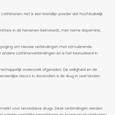
thinonen. Het is een kristallijn poeder dat hoofdzakelijk
smitters in de hersenen beïnvloedt, met name dopamine,
en poging om nieuwe verbindingen met stimulerende
or andere cathinonverbindingen en is het bestudeerd in
schappelijk onderzoek afgeraden. De veiligheid en de
enlijke risico’s in. Bovendien is de drug in veel landen
e markt voor recreatieve drugs. Deze verbindingen werden
 minder wettelijke beperkingen en lagere productiekosten.