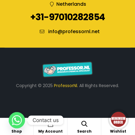
Netherlands
+31-97010282854
info@professornl.net
Copyright © 2025
ProfessorNl.
All Rights Reserved.
Contact us
5
Shop
My Account
Search
Wishlist