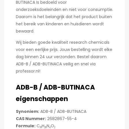
BUTINACA Is bedoeld voor
onderzoeksdoeleinden en niet voor consumptie.
Daarom is het belangrijk dat het product buiten
het bereik van kinderen en huisdieren wordt
bewaard.
Wij bieden goede kwaliteit research chemicals
voor een eerlijke prijs. Jouw bestelling wordt elke
dag binnen 24 uur verzonden. Bestel daarom
ADB-B / ADB-BUTINACA veilig en snel via
professor.nl!
ADB-B / ADB-BUTINACA
eigenschappen
Synoniem:
ADB-B / ADB-BUTINACA
CAS Nummer:
2682867-55-4
Formule:
C
H
N
O
18
26
4
2